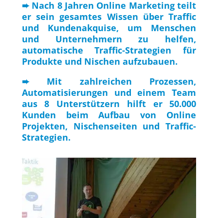
➨ Nach 8 Jahren Online Marketing teilt
er sein gesamtes Wissen über Traffic
und Kundenakquise, um Menschen
und Unternehmern zu helfen,
automatische Traffic-Strategien für
Produkte und Nischen aufzubauen.
➨ Mit zahlreichen Prozessen,
Automatisierungen und einem Team
aus 8 Unterstützern hilft er 50.000
Kunden beim Aufbau von Online
Projekten, Nischenseiten und Traffic-
Strategien.