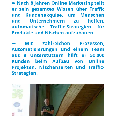
➨ Nach 8 Jahren Online Marketing teilt
er sein gesamtes Wissen über Traffic
und Kundenakquise, um Menschen
und Unternehmern zu helfen,
automatische Traffic-Strategien für
Produkte und Nischen aufzubauen.
➨ Mit zahlreichen Prozessen,
Automatisierungen und einem Team
aus 8 Unterstützern hilft er 50.000
Kunden beim Aufbau von Online
Projekten, Nischenseiten und Traffic-
Strategien.