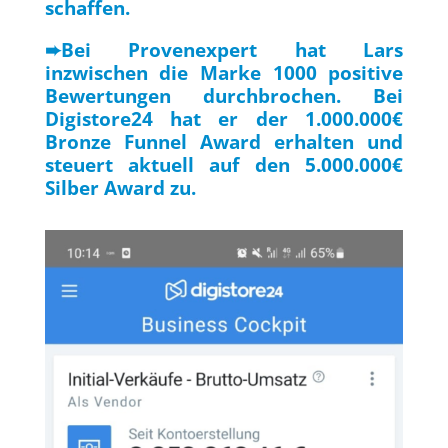
schaffen.
➨Bei Provenexpert hat Lars
inzwischen die Marke 1000 positive
Bewertungen durchbrochen. Bei
Digistore24 hat er der 1.000.000€
Bronze Funnel Award erhalten und
steuert aktuell auf den 5.000.000€
Silber Award zu.