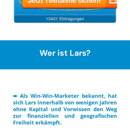
Wer ist Lars?
➨ Als Win-Win-Marketer bekannt, hat
sich Lars innerhalb von wenigen Jahren
ohne Kapital und Vorwissen den Weg
zur finanziellen und geografischen
Freiheit erkämpft.