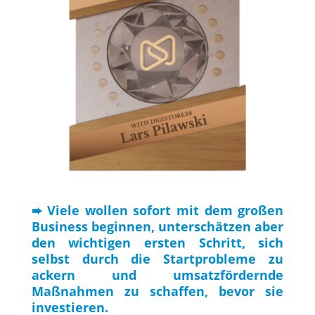
➨ Viele wollen sofort mit dem großen
Business beginnen, unterschätzen aber
den wichtigen ersten Schritt, sich
selbst durch die Startprobleme zu
ackern und umsatzfördernde
Maßnahmen zu schaffen, bevor sie
investieren.