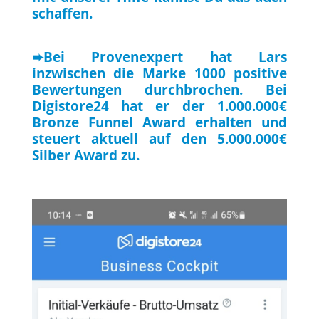
schaffen.
➨Bei Provenexpert hat Lars
inzwischen die Marke 1000 positive
Bewertungen durchbrochen. Bei
Digistore24 hat er der 1.000.000€
Bronze Funnel Award erhalten und
steuert aktuell auf den 5.000.000€
Silber Award zu.